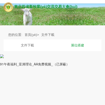
東北四省畜牧業(yè)交流交易大會(huì)
您的位置:
首頁(yè)>
文件下載
文件下載
展位搭建
91午夜福利_亚洲理论_AA免费视频_（已屏蔽）