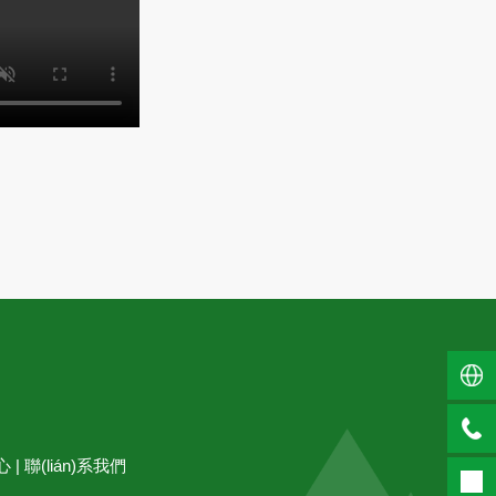
）
心
|
聯(lián)系我們