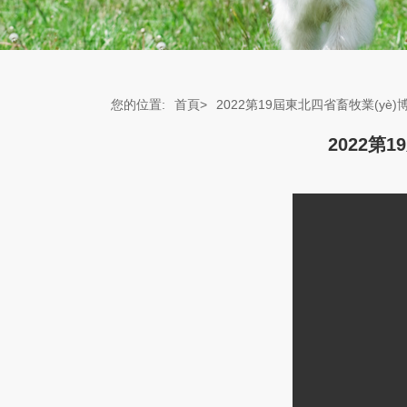
您的位置:
首頁>
2022第19屆東北四省畜牧業(yè
2022第