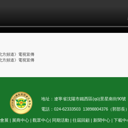
，《北方頻道》電視宣傳
，《北方頻道》電視宣傳
地址：遼寧省沈陽市鐵西區(qū)景星南街90號
電話：024-62333503 13898804376（郭部長
于會展
|
展商中心
|
觀眾中心
|
同期活動
|
往屆回顧
|
新聞中心
|
下載中